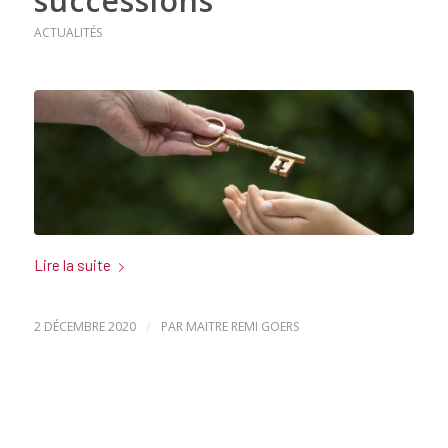
successions
ACTUALITÉS
Lire la suite
2 DÉCEMBRE 2020
/
PAR
MAITRE REMI GOERS