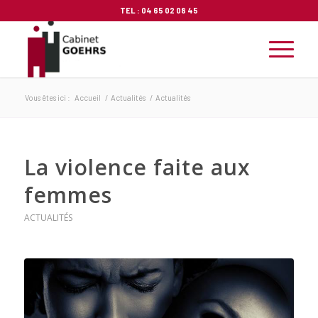
TEL :
04 65 02 08 45
Vous êtes ici :
Accueil
/
Actualités
/
Actualités
La violence faite aux
femmes
ACTUALITÉS